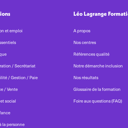
ions
Léo Lagrange Format
on et emploi
A propos
ssentiels
Nos centres
ique
Références qualité
ation / Secrétariat
Notre démarche inclusion
ité / Gestion / Paie
Nos résultats
e / Vente
Glossaire de la formation
 et social
Foire aux questions (FAQ)
nfance
à la personne