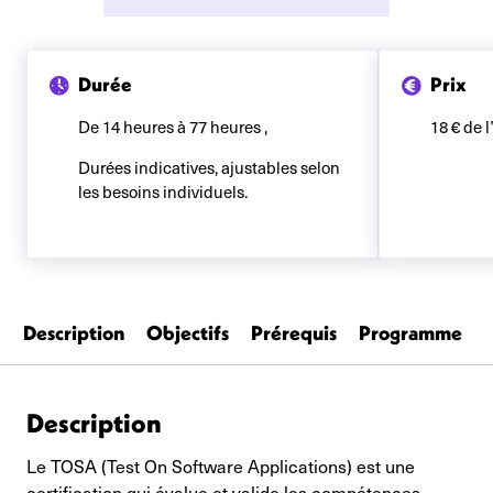
Durée
Prix
De 14 heures à 77 heures ,
18 € de 
Durées indicatives, ajustables selon
les besoins individuels.
Description
Objectifs
Prérequis
Programme
Description
Le TOSA (Test On Software Applications) est une
certification qui évalue et valide les compétences