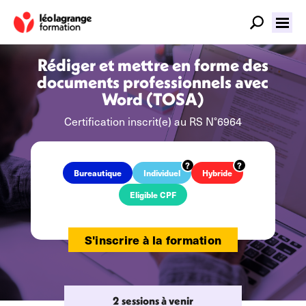
Rédiger et mettre en forme des
documents professionnels avec
Word (TOSA)
Certification inscrit(e) au RS N°6964
Bureautique
Individuel
Hybride
Eligible CPF
S'inscrire à la formation
2 sessions à venir