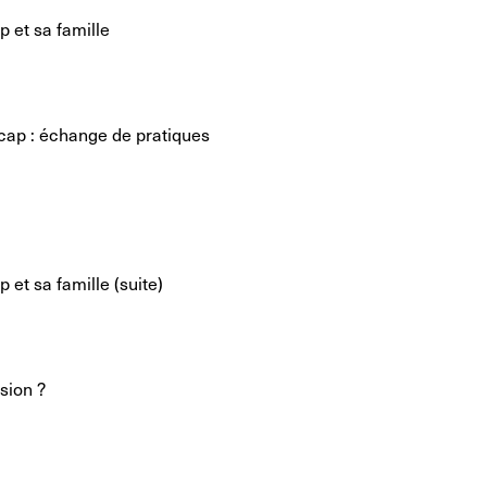
p et sa famille
icap : échange de pratiques
p et sa famille (suite)
sion ?