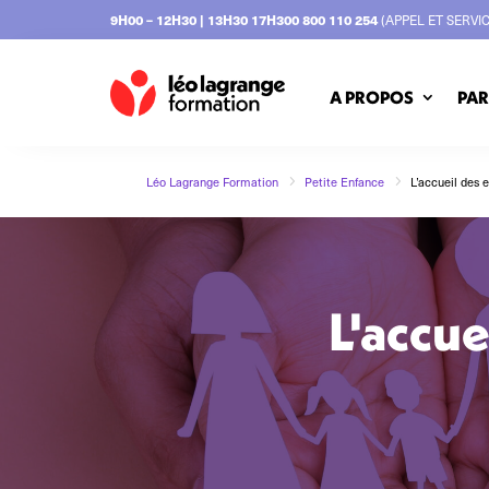
9H00 – 12H30 | 13H30 17H30
0 800 110 254
(APPEL ET SERVI
A PROPOS
PAR
5
5
Léo Lagrange Formation
Petite Enfance
L’accueil des 
L'accue