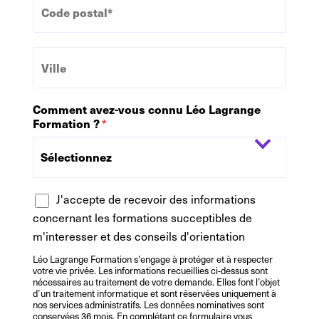
o
h
d
o
e
n
V
P
e
i
o
l
s
l
t
Comment avez-vous connu Léo Lagrange
e
a
Formation ?
*
l
*
R
J'accepte de recevoir des informations
G
concernant les formations succeptibles de
P
m'interesser et des conseils d'orientation
D
Léo Lagrange Formation s'engage à protéger et à respecter
votre vie privée. Les informations recueillies ci-dessus sont
nécessaires au traitement de votre demande. Elles font l’objet
d’un traitement informatique et sont réservées uniquement à
nos services administratifs. Les données nominatives sont
conservées 36 mois. En complétant ce formulaire vous