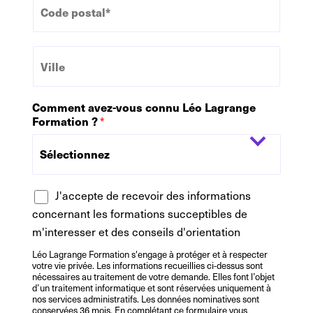
o
h
d
o
e
n
V
P
e
i
o
l
s
l
t
Comment avez-vous connu Léo Lagrange
e
a
Formation ?
*
l
*
R
J'accepte de recevoir des informations
G
concernant les formations succeptibles de
P
m'interesser et des conseils d'orientation
D
Léo Lagrange Formation s'engage à protéger et à respecter
votre vie privée. Les informations recueillies ci-dessus sont
nécessaires au traitement de votre demande. Elles font l’objet
d’un traitement informatique et sont réservées uniquement à
nos services administratifs. Les données nominatives sont
conservées 36 mois. En complétant ce formulaire vous