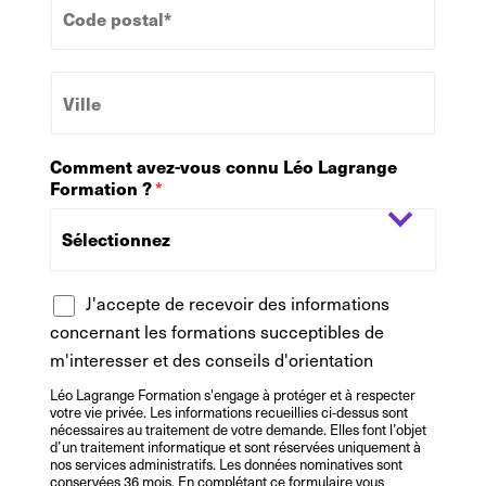
o
h
d
o
e
n
V
P
e
i
o
l
s
l
t
Comment avez-vous connu Léo Lagrange
e
a
Formation ?
*
l
*
R
J'accepte de recevoir des informations
G
concernant les formations succeptibles de
P
m'interesser et des conseils d'orientation
D
Léo Lagrange Formation s'engage à protéger et à respecter
votre vie privée. Les informations recueillies ci-dessus sont
nécessaires au traitement de votre demande. Elles font l’objet
d’un traitement informatique et sont réservées uniquement à
nos services administratifs. Les données nominatives sont
conservées 36 mois. En complétant ce formulaire vous